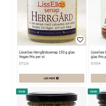
Lägg till i 
Lissellas Herrgårdssenap 150 g glas
Lissellas
Vegan Pris per st
glas Pris 
D7126
D7034
LÄS MER
KRAV
KRAV