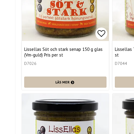
Lägg till i 
Lissellas Söt och stark senap 150 g glas
Lissellas 
(Vm-guld) Pris per st
st
D7026
D7044
LÄS MER