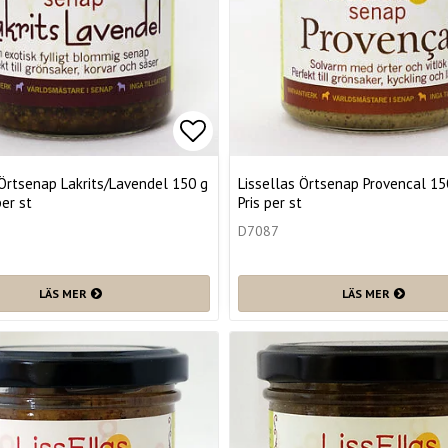
favoritlistan
Lägg till i favoritlistan
 Örtsenap Lakrits/Lavendel 150 g
Lissellas Örtsenap Provencal 15
per st
Pris per st
D7087
LÄS MER
LÄS MER