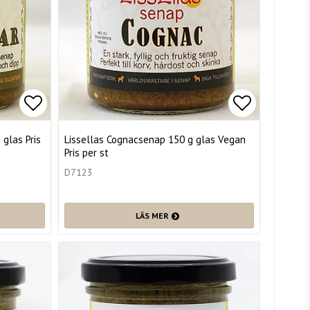
Lägg till i favoritlistan
Lägg till i
glas Pris
Lissellas Cognacsenap 150 g glas Vegan
Pris per st
D7123
LÄS MER