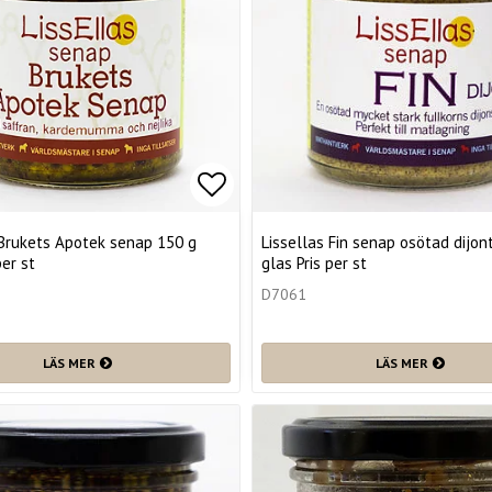
favoritlistan
Lägg till i favoritlistan
 Brukets Apotek senap 150 g
Lissellas Fin senap osötad dijon
per st
glas Pris per st
D7061
LÄS MER
LÄS MER