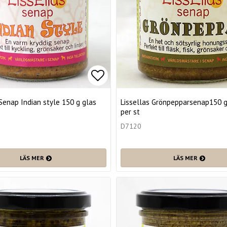
favoritlistan
Lägg till i favoritlistan
 Senap Indian style 150 g glas
Lissellas Grönpepparsenap150 g 
per st
D7120
LÄS MER
LÄS MER