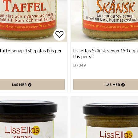
favoritlistan
Lägg till i favoritlistan
Taffelsenap 150 g glas Pris per
Lissellas Skånsk senap 150 g g
Pris per st
D7049
LÄS MER
LÄS MER