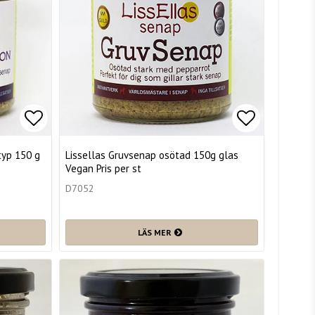
Lägg till i favoritlistan
Lägg till i
typ 150 g
Lissellas Gruvsenap osötad 150g glas
Vegan Pris per st
D7052
LÄS MER