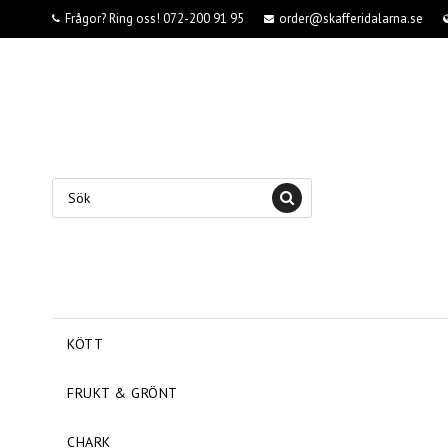
Frågor? Ring oss! 072-200 91 95
order@skafferidalarna.se
KÖTT
FRUKT & GRÖNT
CHARK