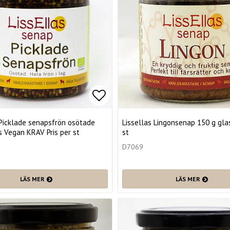
favoritlistan
Lägg till i favoritlistan
 Picklade senapsfrön osötade
Lissellas Lingonsenap 150 g glas
s Vegan KRAV Pris per st
st
D7069
LÄS MER
LÄS MER