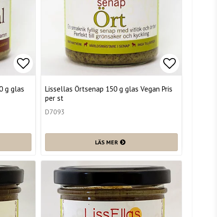
Lägg till i favoritlistan
Lägg till i
0 g glas
Lissellas Örtsenap 150 g glas Vegan Pris
per st
D7093
LÄS MER