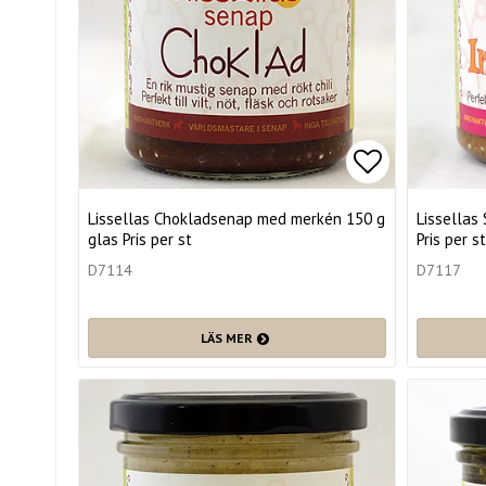
Lägg till i 
Lissellas Chokladsenap med merkén 150 g
Lissellas
glas Pris per st
Pris per st
D7114
D7117
LÄS MER