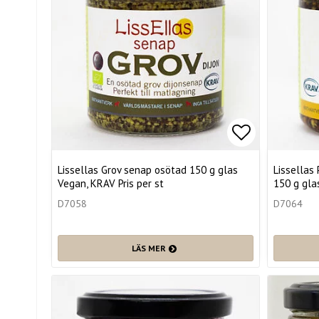
Lägg till i 
Lissellas Grov senap osötad 150 g glas
Lissellas
Vegan, KRAV Pris per st
150 g gla
D7058
D7064
LÄS MER