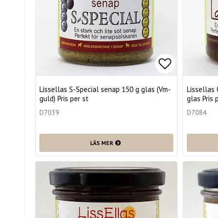
Lägg till i 
Lissellas S-Special senap 150 g glas (Vm-
Lissellas
guld) Pris per st
glas Pris 
D7039
D7084
LÄS MER