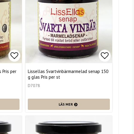
Lägg till i favoritlistan
Lägg till i
 Pris per
Lissellas Svartvinbärmarmelad senap 150
g glas Pris per st
D7078
LÄS MER