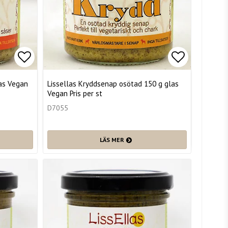
Lägg till i favoritlistan
Lägg till i
las Vegan
Lissellas Kryddsenap osötad 150 g glas
Vegan Pris per st
D7055
LÄS MER