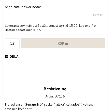
Ange antal flaskor nedan:
Läs mer...
Leverans:
Lev mån-tis: Beställ senast tors kl 15.00. Lev ons-fre:
Beställ senast mån kl 15.00
KÖP
DELA
Beskrivning
Art.nr: D7126
Ingredienser: 
Senapsfrö*
, socker*, ättika*, calvados**, vatten, 
havssalt, kryddor**.