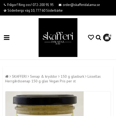
Frågor? Ring oss! 072-200 91 95
order@skafferidalarna.se
Söderbergs väg 10, 777 60 Söderbärke
0
SKAFFERI
Senap & kryddor
150 g glasburk
Lissellas
Herrgårdssenap 150 g glas Vegan Pris per st