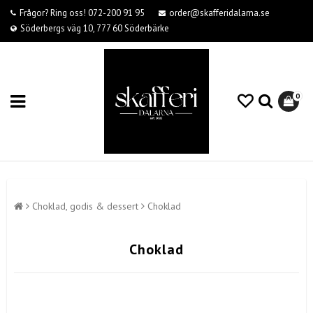
Frågor? Ring oss! 072-200 91 95
order@skafferidalarna.se
Söderbergs väg 10, 777 60 Söderbärke
0
Choklad, godis & dessert
Choklad
Choklad