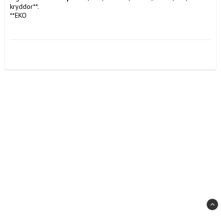
kryddor**.
**EKO