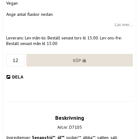
Vegan
Ange antal flaskor nedan:
Läs mer...
Leverans:
Lev mån-tis: Beställ senast tors kl 15.00. Lev ons-fre:
Beställ senast mån kl 15.00
KÖP
DELA
Beskrivning
Art.nr: D7105
Ingredienser: 
Senapsfrö*
*,
 öl**
, socker**, ättika**, vatten, salt, 