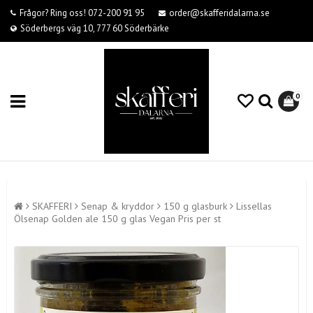
Frågor? Ring oss! 072-200 91 95
order@skafferidalarna.se
Söderbergs väg 10, 777 60 Söderbärke
0
SKAFFERI
Senap & kryddor
150 g glasburk
Lissellas
Ölsenap Golden ale 150 g glas Vegan Pris per st