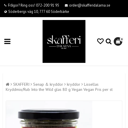
Frågor? Ring oss! 072-200 91 95
order@skafferidalarna.se
Söderbergs väg 10, 777 60 Söderbärke
0
SKAFFERI
Senap & kryddor
kryddor
Lissellas
Kryddmix/Rub Into the Wild glas 80 g Vegan Vegan Pris per st