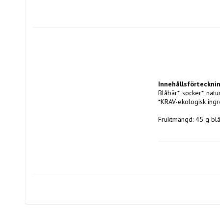
Innehållsförteckni
Blåbär*, socker*, nat
*KRAV-ekologisk ing
Fruktmängd: 45 g bl
Per 100 g
Energivärde: 620kJ/1
Fett: 0,3 g varav mätt
Kolhydrater: 38 g var
Protein: <0,2g  
Salt: < 0,01 g