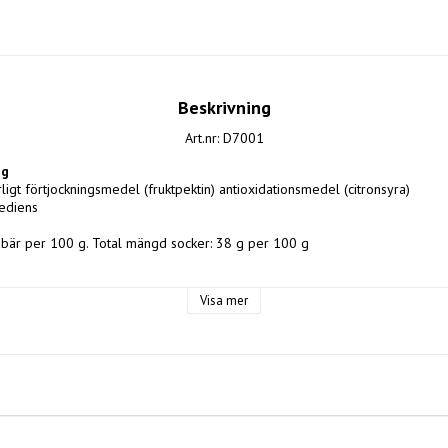
Beskrivning
Art.nr: D7001
ng
urligt förtjockningsmedel (fruktpektin) antioxidationsmedel (citronsyra)
rediens
åbär per 100 g. Total mängd socker: 38 g per 100 g
48kcal  
Visa mer
at fett 0,3  
av sockerarter 38 g  