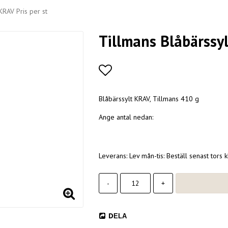
KRAV Pris per st
Tillmans Blåbärssyl
Lägg till i favoritlistan
Blåbärssylt KRAV, Tillmans 410 g
Ange antal nedan:
Leverans:
Lev mån-tis: Beställ senast tors 
-
+
DELA