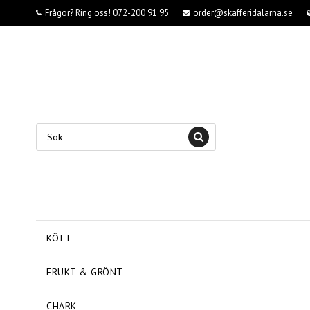
Frågor? Ring oss! 072-200 91 95
order@skafferidalarna.se
KÖTT
FRUKT & GRÖNT
CHARK