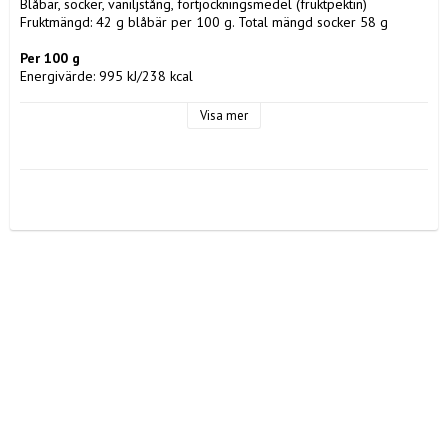
Blåbär, socker, vaniljstång, förtjockningsmedel (fruktpektin)
Fruktmängd: 42 g blåbär per 100 g. Total mängd socker 58 g
Per 100 g
Energivärde: 995 kJ/238 kcal
Fett: 0,1 g varav mättat fett 0,1 g
Kolhydrater: 57,7 g varav sockerarter 57,7 g
Visa mer
Protein: 0,3 g
Salt: 0,1 g