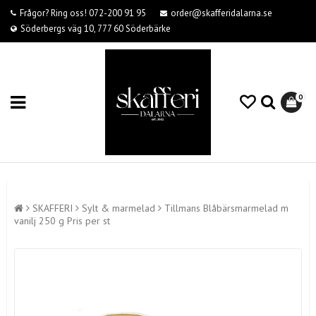
Frågor? Ring oss! 072-200 91 95
order@skafferidalarna.se
Söderbergs väg 10, 777 60 Söderbärke
0
SKAFFERI
Sylt & marmelad
Tillmans Blåbärsmarmelad m
vanilj 250 g Pris per st