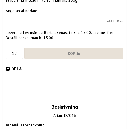
Blåbärsmarmelad m vanilj, Tillmans 250g
Ange antal nedan:
Läs mer...
Leverans:
Lev mån-tis: Beställ senast tors kl 15.00. Lev ons-fre:
Beställ senast mån kl 15.00
KÖP
DELA
Beskrivning
Art.nr: D7016
Innehållsförteckning