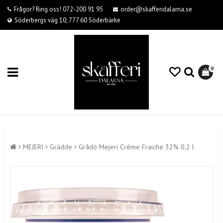
Frågor? Ring oss! 072-200 91 95
order@skafferidalarna.se
Söderbergs väg 10, 777 60 Söderbärke
0
MEJERI
Grädde
Grådö Mejeri Créme Fraiche 32% 0,2 l