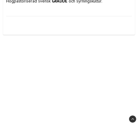
Högpastöriserad svensk 
GRÄDDE
 och syrningskultur.