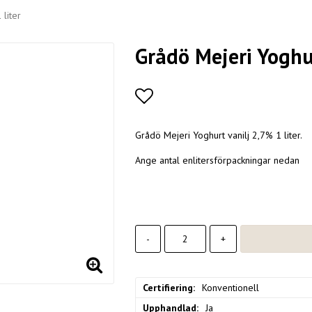
 liter
Grådö Mejeri Yoghur
Lägg till i favoritlistan
Grådö Mejeri Yoghurt vanilj 2,7% 1 liter.
Ange antal enlitersförpackningar nedan
-
+
Certifiering
Konventionell
Upphandlad
Ja