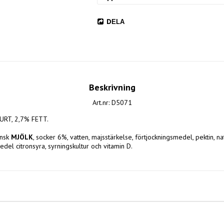
DELA
Beskrivning
Art.nr: D5071
URT, 2,7% FETT.
nsk 
MJÖLK
, socker 6%, vatten, majsstärkelse, förtjockningsmedel, pektin, nat
del citronsyra, syrningskultur och vitamin D.