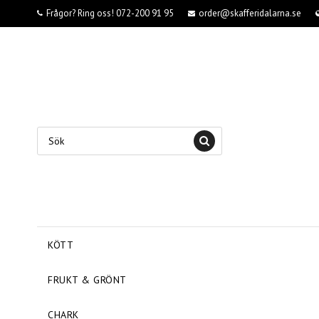
Frågor? Ring oss! 072-200 91 95
order@skafferidalarna.se
KÖTT
FRUKT & GRÖNT
CHARK