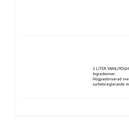
1 LITER VANILJYOGH
Ingredienser:
Högpastöriserad sve
surhetsreglerande me